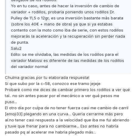
Yo en tu caso, antes de hacer la inversión de cambio de
variador + rodillos, probaría poniendo unos rodillos Dr.
Pulley de 11,5 o 12gr, es una inversión bastante más barata
(sobre los 40€ + mano de obra) ya que si ya estabas
contento con la moto como iba de serie, con estos rodillos
mejorarás la aceleración y la recuperación sin perder nada
de punta.
Salu2
Edito: se me olvidaba, las medidas de los rodillos para el
variador Malossi es diferente de las medidas de los rodillos
del variador normal
Chulma gracias por tu elaborada respuesta!
Si que subo por la c-58, conozco ese tramo jejeje
Probaré como me dices de cambiar primero los rodillos a ver qué
tal.. no sin antes pasar por el mecánico a ver qué pesos me
puso...
El otro día por culpa de no tener fuerza casi me cambio de carril
[emoji33] plegando en una curva... Quería cerrarme más pero
al.no tener casi respuesta a la velocidad que iba me fui abriendo
y tuve que frenar para no cambiarme... Eso antes no habría
pasado pq al acelerar me habría plegado más...