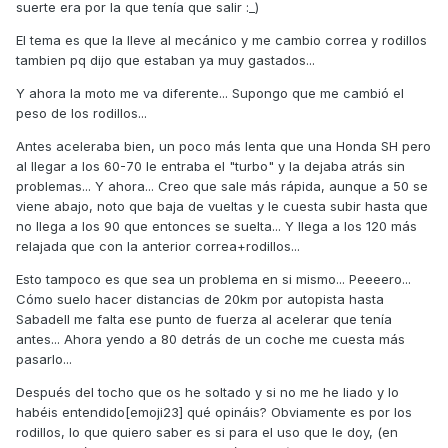
suerte era por la que tenía que salir :_)
El tema es que la lleve al mecánico y me cambio correa y rodillos
tambien pq dijo que estaban ya muy gastados...
Y ahora la moto me va diferente... Supongo que me cambió el
peso de los rodillos...
Antes aceleraba bien, un poco más lenta que una Honda SH pero
al llegar a los 60-70 le entraba el "turbo" y la dejaba atrás sin
problemas... Y ahora... Creo que sale más rápida, aunque a 50 se
viene abajo, noto que baja de vueltas y le cuesta subir hasta que
no llega a los 90 que entonces se suelta... Y llega a los 120 más
relajada que con la anterior correa+rodillos...
Esto tampoco es que sea un problema en si mismo... Peeeero...
Cómo suelo hacer distancias de 20km por autopista hasta
Sabadell me falta ese punto de fuerza al acelerar que tenía
antes... Ahora yendo a 80 detrás de un coche me cuesta más
pasarlo...
Después del tocho que os he soltado y si no me he liado y lo
habéis entendido[emoji23] qué opináis? Obviamente es por los
rodillos, lo que quiero saber es si para el uso que le doy, (en