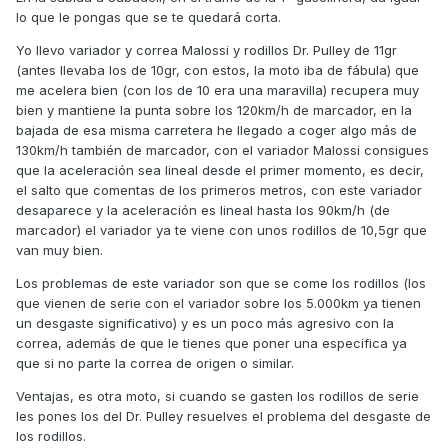
lo que le pongas que se te quedará corta.
Yo llevo variador y correa Malossi y rodillos Dr. Pulley de 11gr
(antes llevaba los de 10gr, con estos, la moto iba de fábula) que
me acelera bien (con los de 10 era una maravilla) recupera muy
bien y mantiene la punta sobre los 120km/h de marcador, en la
bajada de esa misma carretera he llegado a coger algo más de
130km/h también de marcador, con el variador Malossi consigues
que la aceleración sea lineal desde el primer momento, es decir,
el salto que comentas de los primeros metros, con este variador
desaparece y la aceleración es lineal hasta los 90km/h (de
marcador) el variador ya te viene con unos rodillos de 10,5gr que
van muy bien.
Los problemas de este variador son que se come los rodillos (los
que vienen de serie con el variador sobre los 5.000km ya tienen
un desgaste significativo) y es un poco más agresivo con la
correa, además de que le tienes que poner una específica ya
que si no parte la correa de origen o similar.
Ventajas, es otra moto, si cuando se gasten los rodillos de serie
les pones los del Dr. Pulley resuelves el problema del desgaste de
los rodillos.