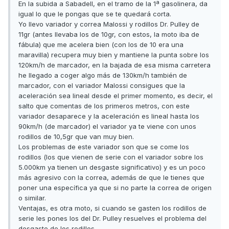
En la subida a Sabadell, en el tramo de la 1ª gasolinera, da
igual lo que le pongas que se te quedará corta.
Yo llevo variador y correa Malossi y rodillos Dr. Pulley de
11gr (antes llevaba los de 10gr, con estos, la moto iba de
fábula) que me acelera bien (con los de 10 era una
maravilla) recupera muy bien y mantiene la punta sobre los
120km/h de marcador, en la bajada de esa misma carretera
he llegado a coger algo más de 130km/h también de
marcador, con el variador Malossi consigues que la
aceleración sea lineal desde el primer momento, es decir, el
salto que comentas de los primeros metros, con este
variador desaparece y la aceleración es lineal hasta los
90km/h (de marcador) el variador ya te viene con unos
rodillos de 10,5gr que van muy bien.
Los problemas de este variador son que se come los
rodillos (los que vienen de serie con el variador sobre los
5.000km ya tienen un desgaste significativo) y es un poco
más agresivo con la correa, además de que le tienes que
poner una específica ya que si no parte la correa de origen
o similar.
Ventajas, es otra moto, si cuando se gasten los rodillos de
serie les pones los del Dr. Pulley resuelves el problema del
desgaste de los rodillos.