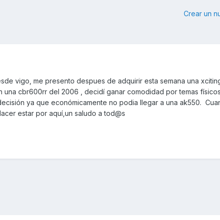
Crear un 
de vigo, me presento despues de adquirir esta semana una xciting
n una cbr600rr del 2006 , decidí ganar comodidad por temas físico
decisión ya que económicamente no podia llegar a una ak550. Cua
placer estar por aquí,un saludo a tod@s