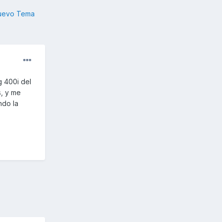
nuevo Tema
 400i del
s, y me
ndo la