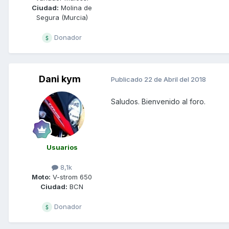
Ciudad:
Molina de
Segura (Murcia)
Donador
Dani kym
Publicado
22 de Abril del 2018
Saludos. Bienvenido al foro.
Usuarios
8,1k
Moto:
V-strom 650
Ciudad:
BCN
Donador