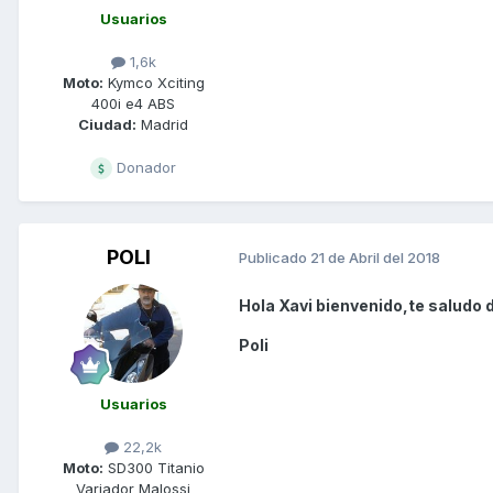
Usuarios
1,6k
Moto:
Kymco Xciting
400i e4 ABS
Ciudad:
Madrid
Donador
POLI
Publicado
21 de Abril del 2018
Hola Xavi bienvenido,te saludo d
Poli
Usuarios
22,2k
Moto:
SD300 Titanio
Variador Malossi