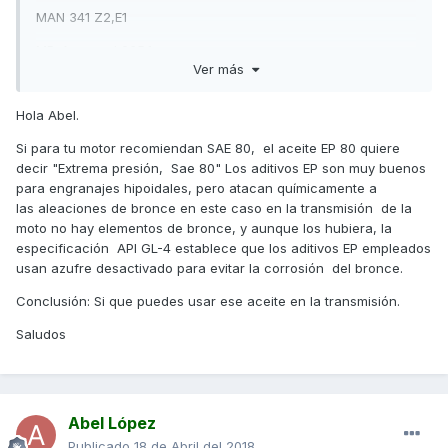
MAN 341 Z2,E1
MB-Approval 235.1
Ver más
ZF TE-ML 02B, 17A
Hola Abel.
Me pone en el bote que es para transmisión manual, no se
si este me vale para mi moto dado que es de 4 tiempos, no
Si para tu motor recomiendan SAE 80, el aceite EP 80 quiere
se si tendrá algo que ver. Tampoco se si EP 80 es lo mismo
decir "Extrema presión, Sae 80" Los aditivos EP son muy buenos
que SAE 80. Alguien me puede ayudar?? Gracias
para engranajes hipoidales, pero atacan químicamente a
las aleaciones de bronce en este caso en la transmisión de la
moto no hay elementos de bronce, y aunque los hubiera, la
especificación API GL-4 establece que los aditivos EP empleados
usan azufre desactivado para evitar la corrosión del bronce.
Conclusión: Si que puedes usar ese aceite en la transmisión.
Saludos
Abel López
Publicado
18 de Abril del 2018