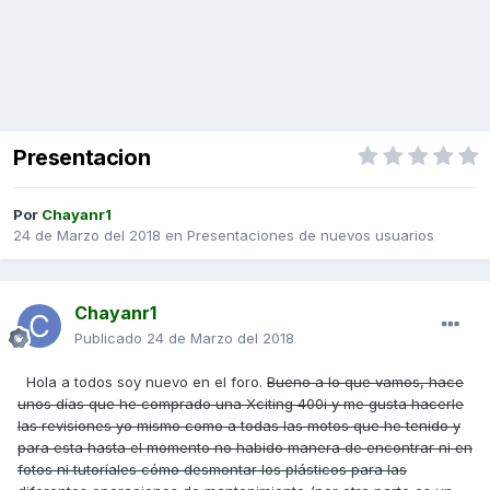
Presentacion
Por
Chayanr1
24 de Marzo del 2018
en
Presentaciones de nuevos usuarios
Chayanr1
Publicado
24 de Marzo del 2018
Hola a todos soy nuevo en el foro.
Bueno a lo que vamos, hace
unos días que he comprado una Xciting 400i y me gusta hacerle
las revisiones yo mismo como a todas las motos que he tenido y
para esta hasta el momento no habido manera de encontrar ni en
fotos ni tutoríales cómo desmontar los plásticos para las