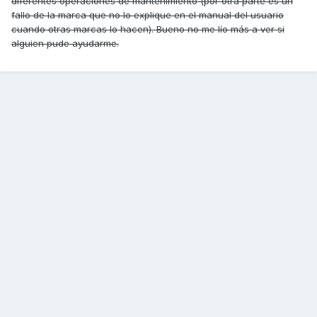
diferentes operaciones de mantenimiento (por otra parte es un
fallo de la marca que no lo explique en el manual del usuario
cuando otras marcas lo hacen). Bueno no me lío más a ver si
alguien pude ayudarme.