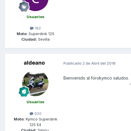
Usuarios
182
Moto:
Superdink 125
Ciudad:
Sevilla
aldeano
Publicado
2 de Abril del 2018
Bienvenido al forokymco saludos.
Usuarios
920
Moto:
Kymco Superdink
125 E4
Ciudad:
Simou.