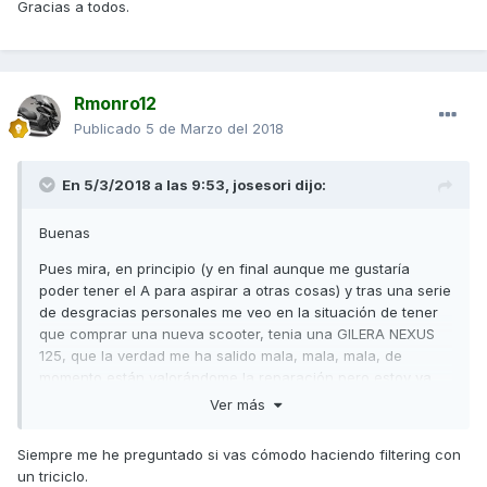
Gracias a todos.
Rmonro12
Publicado
5 de Marzo del 2018
En 5/3/2018 a las 9:53,
josesori
dijo:
Buenas
Pues mira, en principio (y en final aunque me gustaría
poder tener el A para aspirar a otras cosas) y tras una serie
de desgracias personales me veo en la situación de tener
que comprar una nueva scooter, tenia una GILERA NEXUS
125, que la verdad me ha salido mala, mala, mala, de
momento están valorándome la reparación pero estoy ya
hartísimo de ella.
Ver más
Total que estoy mirando varias scooters de 125, pero
Siempre me he preguntado si vas cómodo haciendo filtering con
navegando por ahi he misto los de tres ruedas y se me ha
un triciclo.
calentado la cabeza, estoy entre la METROPOLIS y la MP3