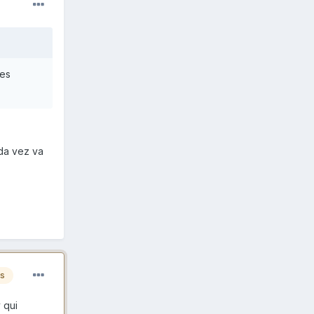
des
ada vez va
es
 qui