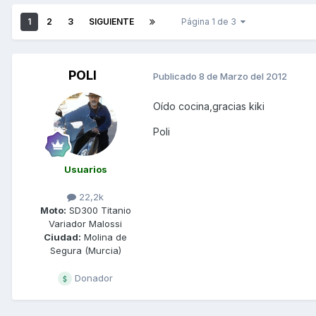
1
2
3
SIGUIENTE
Página 1 de 3
POLI
Publicado
8 de Marzo del 2012
Oído cocina,gracias kiki
Poli
Usuarios
22,2k
Moto:
SD300 Titanio
Variador Malossi
Ciudad:
Molina de
Segura (Murcia)
Donador