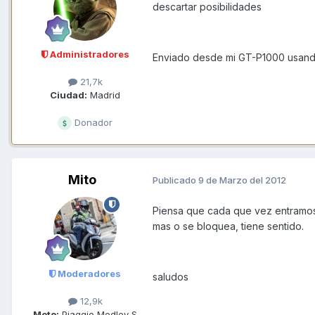
descartar posibilidades
Administradores
Enviado desde mi GT-P1000 usand
21,7k
Ciudad:
Madrid
Donador
Mito
Publicado
9 de Marzo del 2012
Piensa que cada que vez entramos e
mas o se bloquea, tiene sentido.
Moderadores
saludos
12,9k
Moto:
Piaggio Medley S