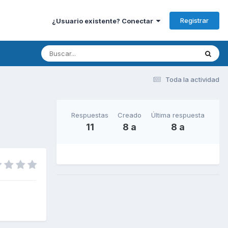
Registrar
¿Usuario existente? Conectar
Toda la actividad
Respuestas
Creado
Última respuesta
11
8 a
8 a