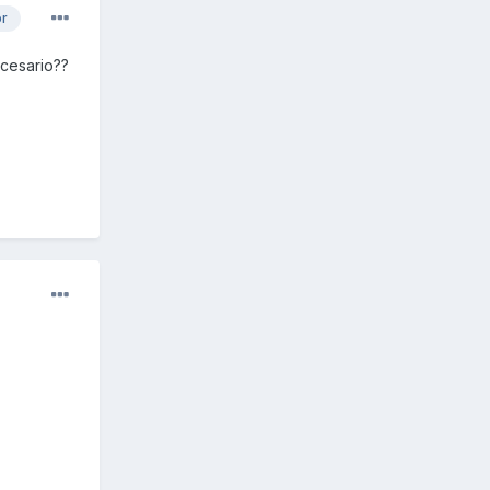
or
ecesario??