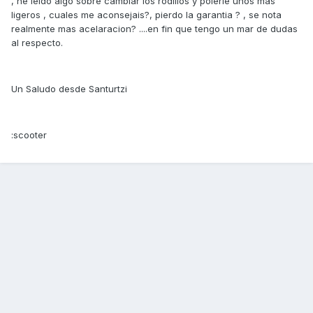
, he leido algo sobre cambiar los rodillos y polerle unos mas
ligeros , cuales me aconsejais?, pierdo la garantia ? , se nota
realmente mas acelaracion? ....en fin que tengo un mar de dudas
al respecto.
Un Saludo desde Santurtzi
:scooter