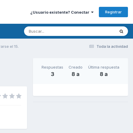
Registrar
¿Usuario existente? Conectar
arse el 15.
Toda la actividad
Respuestas
Creado
Última respuesta
3
8 a
8 a