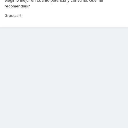
elegir lo mejor en cuanto potencia y consumo. Que me
recomendais?
Gracias!!!