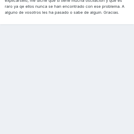
explicarselo, me diche que si tiene mucha oscilación y que es
raro ya qe ellos nunca se han encontrado con ese problema. A
alguno de vosotros les ha pasado o sabe de alguin. Gracias.