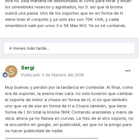
otra no. Esta mañana he desmontado el cofre para mirar y están
los sinembloks resecos y agrietados, los 5. así que la broma
subirá una pasta. Uno de los soportes que es en forma de H
viene todo el conjunto y ya solo eso son 70€ +IVA, y cada
sinemblock sale por unos 3 o 5€ Mas M.O. Ya os iré contando.
4 meses más tarde...
Sergi
Publicado
3 de Febrero del 2018
Muy buenas y perdón por la tardanza en contestar. Al final, como
era de suponer, la avería mas cara. no solo tuvieron que cambiar
el soporte de motor a chasis en forma de H, si no que también
uno que va de ese en forma de H a Chasis también, que tiene
forma de I. En total la broma 190€ Contando arandelas y mano de
obra. ahora ya no flanea en curvas. La foto de el otro soporte, no
la encuentro en google, sin publicidad, así que no la pongo para
no hacer publicidad de nadie.