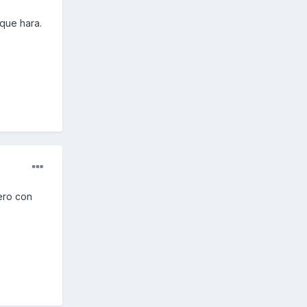
que hara.
ero con