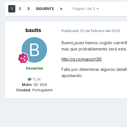
1
2
3
SIGUIENTE
Página 1 de 3
bautis
Publicado
22 de Febrero del 2012
Bueno,pues hemos cogido carrerill
mas que probablemente será esta.
http://g.co/maps/rr2t5
Usuarios
Falta por determinar algunos detal
apuntando
11,5k
Moto:
SD 300I
Ciudad:
Portugalete