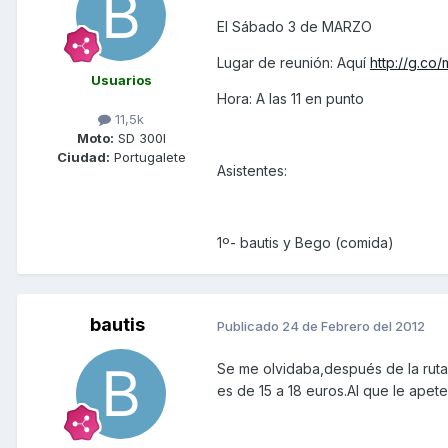
El Sábado 3 de MARZO
Lugar de reunión: Aquí
http://g.co
Usuarios
Hora: A las 11 en punto
11,5k
Moto:
SD 300I
Ciudad:
Portugalete
Asistentes:
1º- bautis y Bego (comida)
bautis
Publicado
24 de Febrero del 2012
Se me olvidaba,después de la rut
es de 15 a 18 euros.Al que le ape