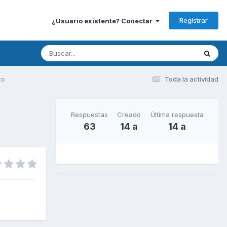
Registrar
¿Usuario existente? Conectar
zo
Toda la actividad
Respuestas
Creado
Última respuesta
63
14 a
14 a