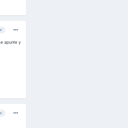
or
se apunte y
or