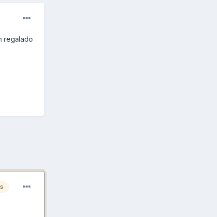
n regalado
es