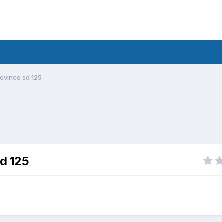
eovince sd 125
sd 125