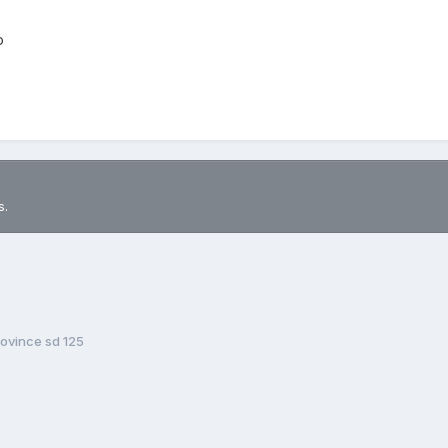
o
s.
eovince sd 125