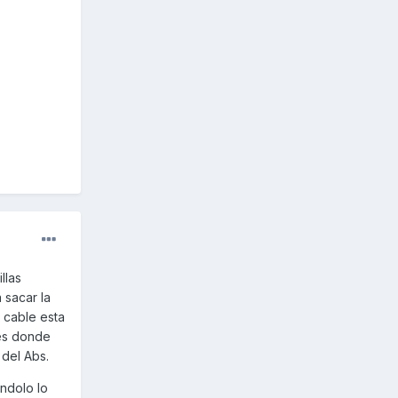
llas
 sacar la
l cable esta
ves donde
 del Abs.
ándolo lo