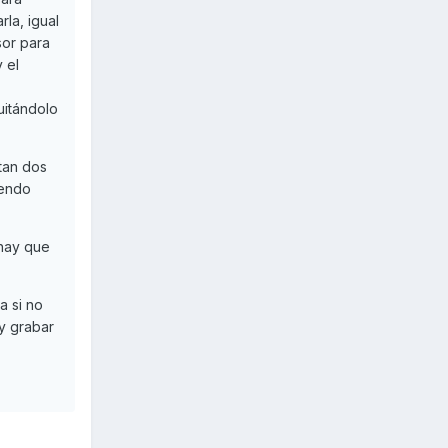
rla, igual
sor para
y el
uitándolo
tan dos
iendo
 hay que
a si no
y grabar