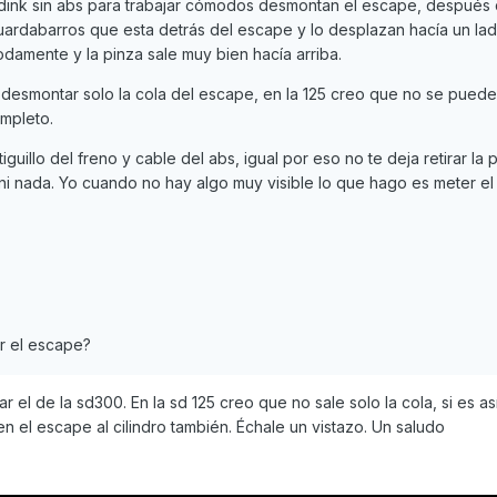
dink sin abs para trabajar cómodos desmontan el escape, después 
 guardabarros que esta detrás del escape y lo desplazan hacía un lad
damente y la pinza sale muy bien hacía arriba.
 desmontar solo la cola del escape, en la 125 creo que no se puede
mpleto.
tiguillo del freno y cable del abs, igual por eso no te deja retirar la p
 nada. Yo cuando no hay algo muy visible lo que hago es meter el
ar el escape?
 el de la sd300. En la sd 125 creo que no sale solo la cola, si es a
n el escape al cilindro también. Échale un vistazo. Un saludo