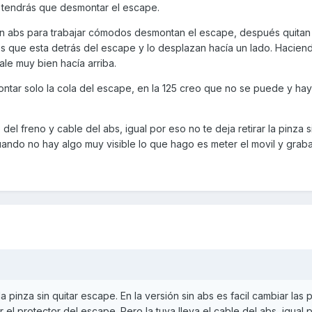
s tendrás que desmontar el escape.
in abs para trabajar cómodos desmontan el escape, después quitan
rros que esta detrás del escape y lo desplazan hacía un lado. Hacien
le muy bien hacía arriba.
ontar solo la cola del escape, en la 125 creo que no se puede y ha
lo del freno y cable del abs, igual por eso no te deja retirar la pinza 
ndo no hay algo muy visible lo que hago es meter el movil y graba
nza sin quitar escape. En la versión sin abs es facil cambiar las pa
 el protector del escape. Pero la tuya lleva el cable del abs, igual 