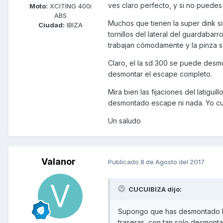
ves claro perfecto, y si no puede
Moto:
XCITING 400i
ABS
Muchos que tienen la super dink s
Ciudad:
IBIZA
tornillos del lateral del guardaba
trabajan cómodamente y la pinza sa
Claro, el la sd 300 se puede desm
desmontar el escape completo.
Mira bien las fijaciones del latiguil
desmontado escape ni nada. Yo cua
Un saludo
Valanor
Publicado
8 de Agosto del 2017
CUCUIBIZA dijo:
Supongo que has desmontado la pi
traseras, con tan solo desmontar