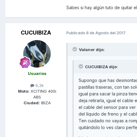
Sabes si hay algún tuto de quitar 
CUCUIBIZA
Publicado
8 de Agosto del 2017
Valanor dijo:
CUCUIBIZA dijo:
Usuarios
Supongo que has desmontado l
6,2k
pastillas traseras, con tan s
Moto:
XCITING 400i
igual para sacar la pinza tien
ABS
deja retirarla, igual el cable
Ciudad:
IBIZA
el cable del sensor para ver s
del líquido de freno y el cab
Ten cuidado no vayas a rompe
quitándolo lo ves claro perf