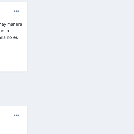
o hay manera
ue la
rla no es