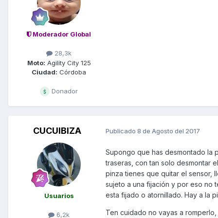
Moderador Global
28,3k
Moto:
Agility City 125
Ciudad:
Córdoba
Donador
CUCUIBIZA
Publicado
8 de Agosto del 2017
Supongo que has desmontado la pinza
traseras, con tan solo desmontar el
pinza tienes que quitar el sensor, ll
sujeto a una fijación y por eso no 
esta fijado o atornillado. Hay a la p
Usuarios
Ten cuidado no vayas a romperlo, p
6,2k