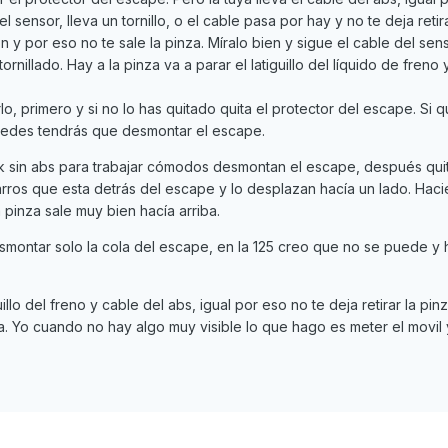
l sensor, lleva un tornillo, o el cable pasa por hay y no te deja retira
ón y por eso no te sale la pinza. Míralo bien y sigue el cable del sen
ornillado. Hay a la pinza va a parar el latiguillo del líquido de freno 
, primero y si no lo has quitado quita el protector del escape. Si q
puedes tendrás que desmontar el escape.
k sin abs para trabajar cómodos desmontan el escape, después qui
abarros que esta detrás del escape y lo desplazan hacía un lado. Hac
pinza sale muy bien hacía arriba.
esmontar solo la cola del escape, en la 125 creo que no se puede y
uillo del freno y cable del abs, igual por eso no te deja retirar la pinz
 Yo cuando no hay algo muy visible lo que hago es meter el movil 