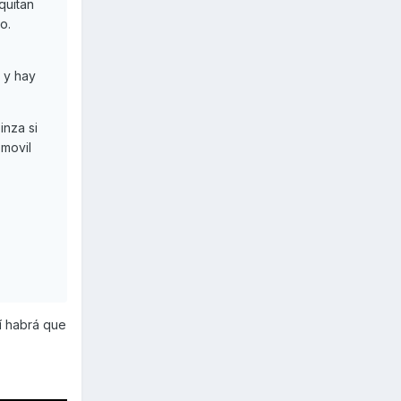
quitan
o.
 y hay
inza si
 movil
sí habrá que