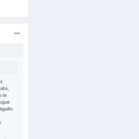
as
 abs,
o te
sigue
iguillo
i