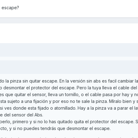
el escape?
a pinza sin quitar escape. En la versión sin abs es facil cambiar l
olo desmontar el protector del escape. Pero la tuya lleva el cable del
es que quitar el sensor, lleva un tornillo, o el cable pasa por hay y n
 esta sujeto a una fijación y por eso no te sale la pinza. Míralo bien y 
i ves donde esta fijado o atornillado. Hay a la pinza va a parar el lat
le del sensor del Abs.
rlo, primero y si no lo has quitado quita el protector del escape. S
ecto, y si no puedes tendrás que desmontar el escape.