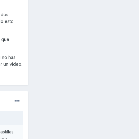
 dos
do esto
y que
si no has
r un video.
stillas
para