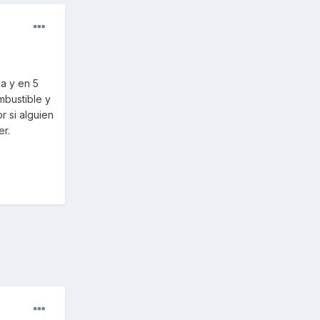
a y en 5
mbustible y
r si alguien
er.