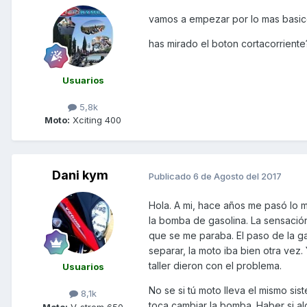
vamos a empezar por lo mas basic
has mirado el boton cortacorriente
Usuarios
5,8k
Moto:
Xciting 400
Dani kym
Publicado
6 de Agosto del 2017
Hola. A mi, hace años me pasó lo 
la bomba de gasolina. La sensació
que se me paraba. El paso de la ga
separar, la moto iba bien otra vez
taller dieron con el problema.
Usuarios
No se si tú moto lleva el mismo sist
8,1k
toca cambiar la bomba. Haber si alg
Moto:
V-strom 650