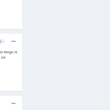
or
no tengo ni
 iré