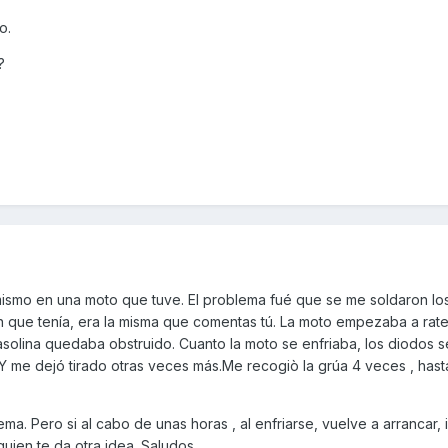
o.
?
mismo en una moto que tuve. El problema fué que se me soldaron lo
n que tenía, era la misma que comentas tú. La moto empezaba a rate
solina quedaba obstruido. Cuanto la moto se enfriaba, los diodos s
. Y me dejó tirado otras veces más.Me recogiò la grúa 4 veces , hast
ema. Pero si al cabo de unas horas , al enfriarse, vuelve a arrancar, 
uien te da otra idea. Saludos.