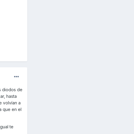
s diodos de
ar, hasta
e volvían a
a que en el
igual te