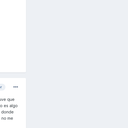
or
tuve que
to es algo
e donde
y no me