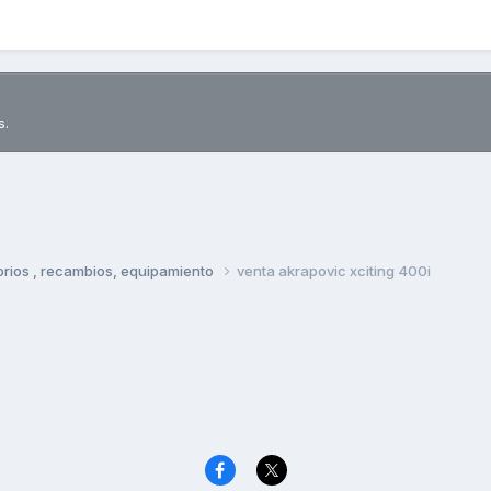
s.
rios , recambios, equipamiento
venta akrapovic xciting 400i