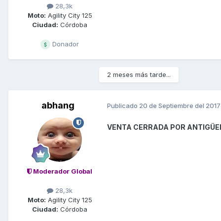
28,3k
Moto:
Agility City 125
Ciudad:
Córdoba
Donador
2 meses más tarde...
abhang
Publicado
20 de Septiembre del 2017
VENTA CERRADA POR ANTIGÜE
Moderador Global
28,3k
Moto:
Agility City 125
Ciudad:
Córdoba