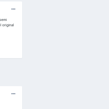
 semi
 original