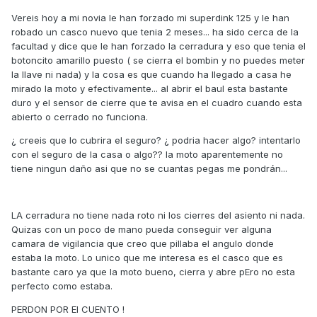
Vereis hoy a mi novia le han forzado mi superdink 125 y le han
robado un casco nuevo que tenia 2 meses... ha sido cerca de la
facultad y dice que le han forzado la cerradura y eso que tenia el
botoncito amarillo puesto ( se cierra el bombin y no puedes meter
la llave ni nada) y la cosa es que cuando ha llegado a casa he
mirado la moto y efectivamente... al abrir el baul esta bastante
duro y el sensor de cierre que te avisa en el cuadro cuando esta
abierto o cerrado no funciona.
¿ creeis que lo cubrira el seguro? ¿ podria hacer algo? intentarlo
con el seguro de la casa o algo?? la moto aparentemente no
tiene ningun daño asi que no se cuantas pegas me pondrán...
LA cerradura no tiene nada roto ni los cierres del asiento ni nada.
Quizas con un poco de mano pueda conseguir ver alguna
camara de vigilancia que creo que pillaba el angulo donde
estaba la moto. Lo unico que me interesa es el casco que es
bastante caro ya que la moto bueno, cierra y abre pEro no esta
perfecto como estaba.
PERDON POR El CUENTO !