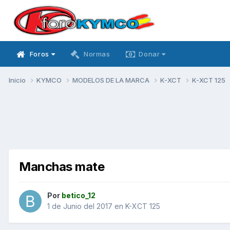
Foros
Normas
Donar
Inicio
KYMCO
MODELOS DE LA MARCA
K-XCT
K-XCT 125
Manchas mate
Por
betico_12
1 de Junio del 2017
en
K-XCT 125