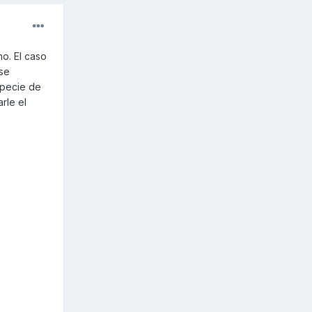
o. El caso
 se
specie de
rle el