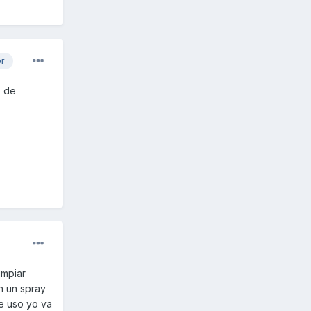
or
o de
impiar
n un spray
e uso yo va