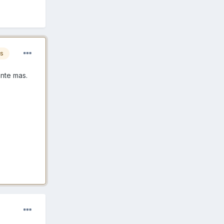
es
ante mas.