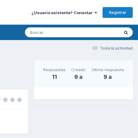
Registrar
¿Usuario existente? Conectar
Toda la actividad
Respuestas
Creado
Última respuesta
11
9 a
9 a