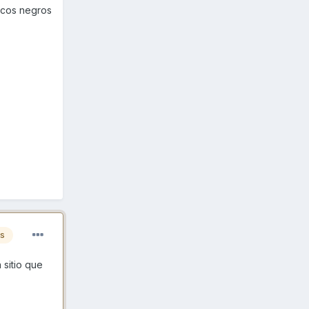
icos negros
es
 sitio que