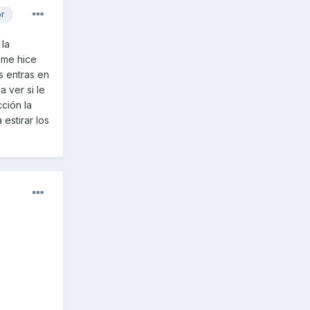
or
 la
 me hice
s entras en
 ver si le
ción la
estirar los