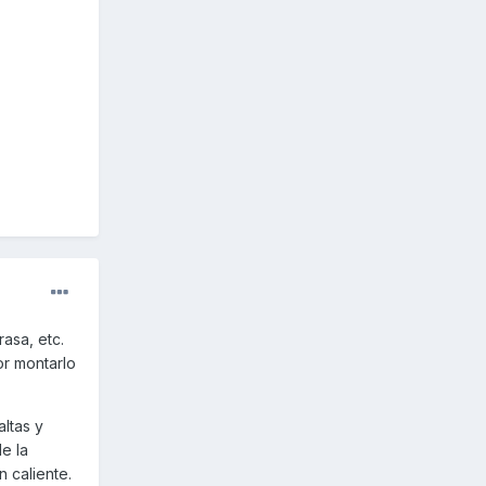
rasa, etc.
r montarlo
altas y
e la
 caliente.