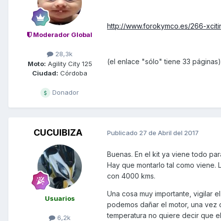
http://www.forokymco.es/266-xcit
Moderador Global
28,3k
(el enlace "sólo" tiene 33 páginas)
Moto:
Agility City 125
Ciudad:
Córdoba
Donador
CUCUIBIZA
Publicado
27 de Abril del 2017
Buenas. En el kit ya viene todo par
Hay que montarlo tal como viene. 
con 4000 kms.
Una cosa muy importante, vigilar e
Usuarios
podemos dañar el motor, una vez c
temperatura no quiere decir que el
6,2k