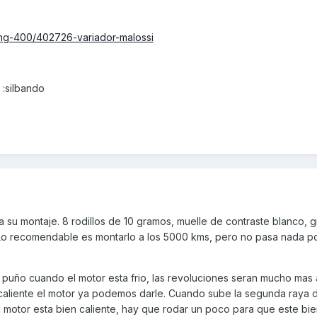
ing-400/402726-variador-malossi
 :silbando
a su montaje. 8 rodillos de 10 gramos, muelle de contraste blanco, g
Lo recomendable es montarlo a los 5000 kms, pero no pasa nada po
l puño cuando el motor esta frio, las revoluciones seran mucho mas 
aliente el motor ya podemos darle. Cuando sube la segunda raya d
 motor esta bien caliente, hay que rodar un poco para que este bien