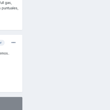
ull gas,
 puntuales,
or
emos..