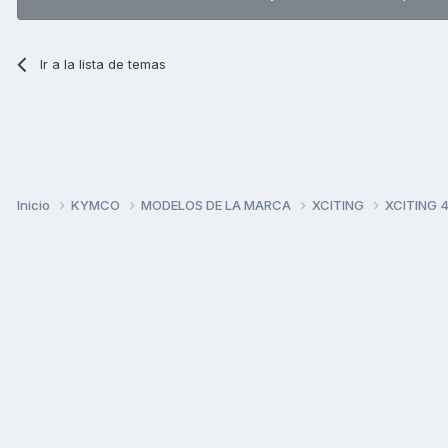
Ir a la lista de temas
Inicio
KYMCO
MODELOS DE LA MARCA
XCITING
XCITING 