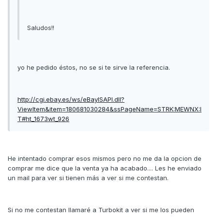
Saludos!!
yo he pedido éstos, no se si te sirve la referencia.
http://cgi.ebay.es/ws/eBayISAPI.dll?
ViewItem&item=180681030284&ssPageName=STRK:MEWNX:I
T#ht_1673wt_926
He intentado comprar esos mismos pero no me da la opcion de
comprar me dice que la venta ya ha acabado.... Les he enviado
un mail para ver si tienen más a ver si me contestan.
Si no me contestan llamaré a Turbokit a ver si me los pueden