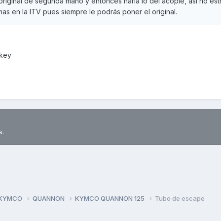
original de segunda mano y entonces haría lo del acople, así no es
mas en la ITV pues siempre le podrás poner el original.
okey
s.
 KYMCO
QUANNON
KYMCO QUANNON 125
Tubo de escape