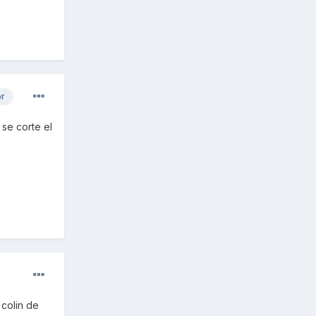
or
se corte el
 colin de