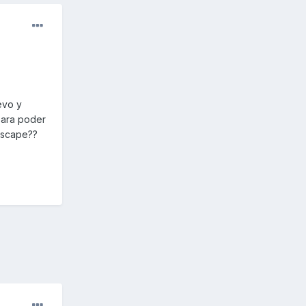
evo y
para poder
escape??