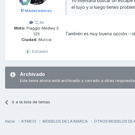
Yo intentaría buscar un escape 
el tuyo y si luego tienes proble
Moderadores
12,9k
Moto:
Piaggio Medley S
También es muy buena opción --
125
Ciudad:
Murcia
Donador
Archivado
Este tema ahora está archivado y cerrado a otras respuesta
Ir a la lista de temas
Inicio
KYMCO
MODELOS DE LA MARCA
OTROS MODELOS DE