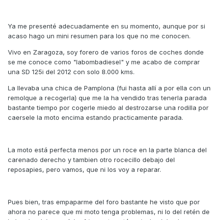
Ya me presenté adecuadamente en su momento, aunque por si
acaso hago un mini resumen para los que no me conocen.
Vivo en Zaragoza, soy forero de varios foros de coches donde
se me conoce como "labombadiesel" y me acabo de comprar
una SD 125i del 2012 con solo 8.000 kms.
La llevaba una chica de Pamplona (fui hasta allí a por ella con un
remolque a recogerla) que me la ha vendido tras tenerla parada
bastante tiempo por cogerle miedo al destrozarse una rodilla por
caersele la moto encima estando practicamente parada.
La moto está perfecta menos por un roce en la parte blanca del
carenado derecho y tambien otro rocecillo debajo del
reposapies, pero vamos, que ni los voy a reparar.
Pues bien, tras empaparme del foro bastante he visto que por
ahora no parece que mi moto tenga problemas, ni lo del retén de