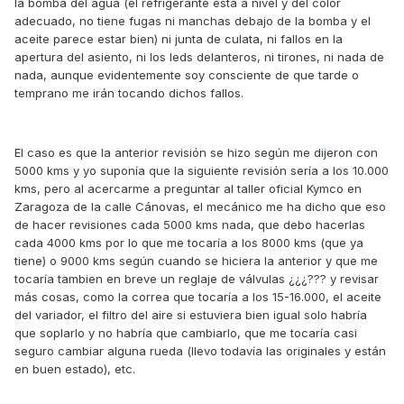
la bomba del agua (el refrigerante está a nivel y del color
adecuado, no tiene fugas ni manchas debajo de la bomba y el
aceite parece estar bien) ni junta de culata, ni fallos en la
apertura del asiento, ni los leds delanteros, ni tirones, ni nada de
nada, aunque evidentemente soy consciente de que tarde o
temprano me irán tocando dichos fallos.
El caso es que la anterior revisión se hizo según me dijeron con
5000 kms y yo suponía que la siguiente revisión sería a los 10.000
kms, pero al acercarme a preguntar al taller oficial Kymco en
Zaragoza de la calle Cánovas, el mecánico me ha dicho que eso
de hacer revisiones cada 5000 kms nada, que debo hacerlas
cada 4000 kms por lo que me tocaría a los 8000 kms (que ya
tiene) o 9000 kms según cuando se hiciera la anterior y que me
tocaría tambien en breve un reglaje de válvulas ¿¿¿??? y revisar
más cosas, como la correa que tocaría a los 15-16.000, el aceite
del variador, el filtro del aire si estuviera bien igual solo habría
que soplarlo y no habría que cambiarlo, que me tocaría casi
seguro cambiar alguna rueda (llevo todavía las originales y están
en buen estado), etc.