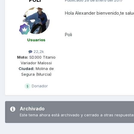
Publicado
26 de Enero del 2017
Hola Alexander bienvenido,te salu
Poli
Usuarios
22,2k
Moto:
SD300 Titanio
Variador Malossi
Ciudad:
Molina de
Segura (Murcia)
Donador
Archivado
Este tema ahora está archivado y cerrado a otras respuesta