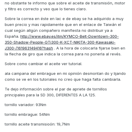
no obstante te informo que sobre el aceite de transmisión, motor
y filtro es correcto y veo que lo tienes claro.
Sobre la correa en éste en lac e de ebay se ha adquirido a muy
buen precio y mas rapidamente que en el enlace de Taiwán el
cual según allgún compañero manifiesta no distribuir ya a
España.
http://www.ebay.es/itm/KYMCO-Belt-Downtown-300-
350-Shadow-People-GTi300-K-XCT-NIKITA-300-Kawasaki-
J300-/161963149416?hash
. A la hora de colocarla fijarse bien en
la flecha de giro que indica la correa para no ponerla al revés.
Sobre como cambiar el aceite ver tutorial.
ala campana del embrague en mi opinión desmontan do y lijando
como se ve en los tutoriales no creo que haga falta cambiarla.
Te dejo información sobre el par de apriete de tornillos
principales para la SD 300, DIFERENTES A LA 125.
tornillo variador: 93Nm
tornillo embrague: 54Nm
tornillo aceite transmisioón: 19,7Nm