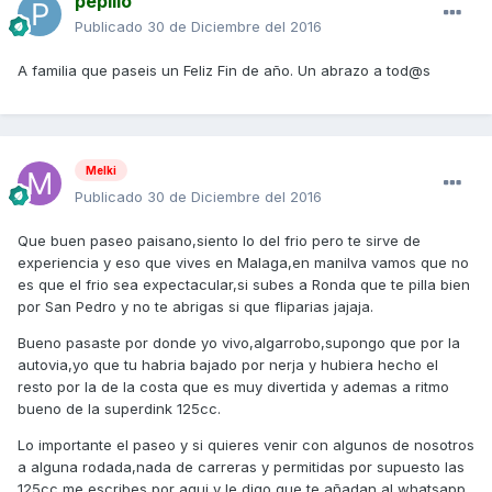
pepillo
Publicado
30 de Diciembre del 2016
A familia que paseis un Feliz Fin de año. Un abrazo a tod@s
Melki
Publicado
30 de Diciembre del 2016
Que buen paseo paisano,siento lo del frio pero te sirve de
experiencia y eso que vives en Malaga,en manilva vamos que no
es que el frio sea expectacular,si subes a Ronda que te pilla bien
por San Pedro y no te abrigas si que fliparias jajaja.
Bueno pasaste por donde yo vivo,algarrobo,supongo que por la
autovia,yo que tu habria bajado por nerja y hubiera hecho el
resto por la de la costa que es muy divertida y ademas a ritmo
bueno de la superdink 125cc.
Lo importante el paseo y si quieres venir con algunos de nosotros
a alguna rodada,nada de carreras y permitidas por supuesto las
125cc me escribes por aqui y le digo que te añadan al whatsapp