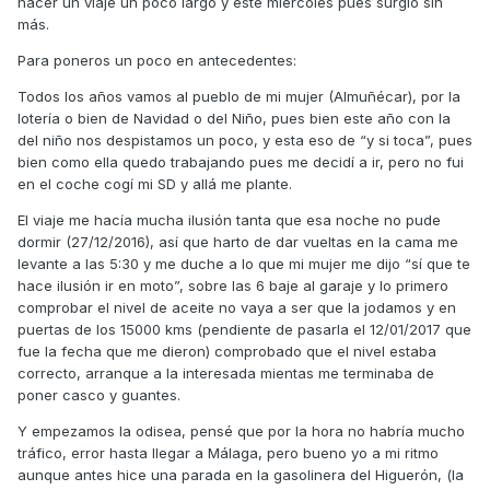
hacer un viaje un poco largo y este miércoles pues surgió sin
más.
Para poneros un poco en antecedentes:
Todos los años vamos al pueblo de mi mujer (Almuñécar), por la
lotería o bien de Navidad o del Niño, pues bien este año con la
del niño nos despistamos un poco, y esta eso de “y si toca”, pues
bien como ella quedo trabajando pues me decidí a ir, pero no fui
en el coche cogí mi SD y allá me plante.
El viaje me hacía mucha ilusión tanta que esa noche no pude
dormir (27/12/2016), así que harto de dar vueltas en la cama me
levante a las 5:30 y me duche a lo que mi mujer me dijo “sí que te
hace ilusión ir en moto”, sobre las 6 baje al garaje y lo primero
comprobar el nivel de aceite no vaya a ser que la jodamos y en
puertas de los 15000 kms (pendiente de pasarla el 12/01/2017 que
fue la fecha que me dieron) comprobado que el nivel estaba
correcto, arranque a la interesada mientas me terminaba de
poner casco y guantes.
Y empezamos la odisea, pensé que por la hora no habría mucho
tráfico, error hasta llegar a Málaga, pero bueno yo a mi ritmo
aunque antes hice una parada en la gasolinera del Higuerón, (la