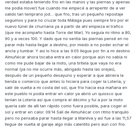
verdad estaba teniendo frio en las manos y las piernas y apenas
me podía mover) fue cuando me empecé a arrepentir de a ver
salido tan temprano jod… que frio, tras un pequeño repostaje
seguimos y para no cruzar toda Málaga pues siempre tiro por el
nuevo túnel de churriana ya a partir de ahí empieza el trafico
(que me acompaño hasta Torre del Mar). Yo seguía mi ritmo a 80,
90 y a veces 100. Y dado que no sentía las piernas pensé en no
parar más hasta llegar a destino, por miedo a no poder echar el
ancla y tumbar. Y así lo hice a las 9:05 llegue por fin a mi destino
Almuñécar ahora tocaba entra en calor porque aún no sabía ni
como me pude bajar de la moto, una tirítela que vaya no era
normal (ya no me ocurre más, abrigado hasta las orejas),
después de un pequeño desayuno y esperar a que abriera la
tienda o comercio que antes lo hiciera para coger la Lotería, y
salir de vuelta a mi costa del sol, que frio hacia esa mañana en
este pueblo ni podía entrar en calor ya abrió un quiosco que
tenían la Lotería así que compre el décimo y fui a por la moto
quería salir de allí tan rápido como fuera posible, para coger el
sol y entrar en calor. 09:14 Salí de Almuñécar con ritmo tranquilo
pero no pensaba parar hasta llegar a Manilva y así fue a las 11,57
llegue de vuelta al garaje algo más calentito pero aun con frio.