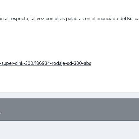
n al respecto, tal vez con otras palabras en el enunciado del Busc
0-super-dink-300/186934-rodaje-sd-300-abs
s.