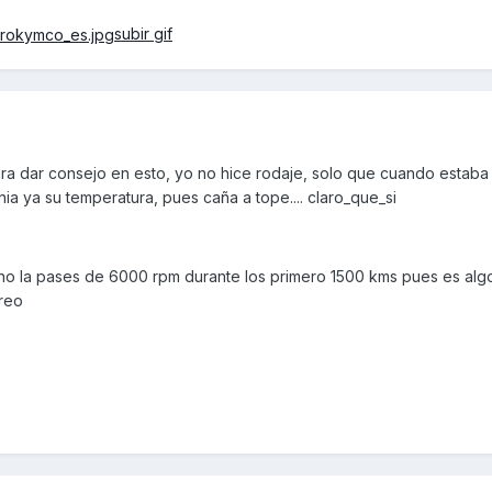
subir gif
 dar consejo en esto, yo no hice rodaje, solo que cuando estaba f
ia ya su temperatura, pues caña a tope.... claro_que_si
 no la pases de 6000 rpm durante los primero 1500 kms pues es alg
reo