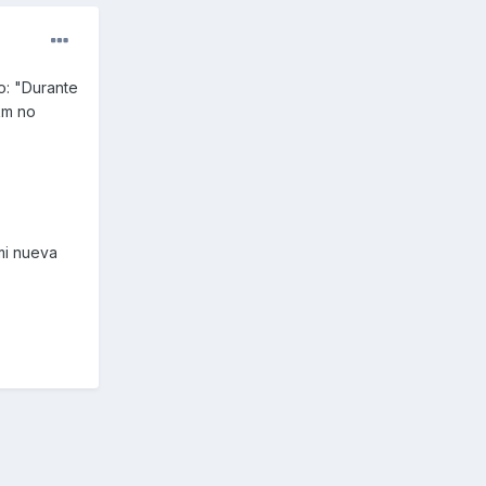
o: "Durante
km no
mi nueva