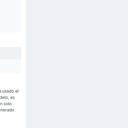
a usado el
delo, es
n solo
generado