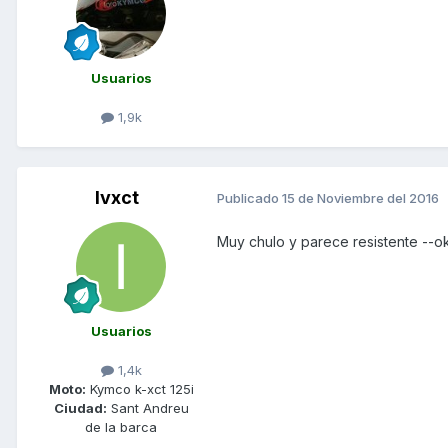
Usuarios
1,9k
Ivxct
Publicado
15 de Noviembre del 2016
Muy chulo y parece resistente --o
Usuarios
1,4k
Moto:
Kymco k-xct 125i
Ciudad:
Sant Andreu
de la barca