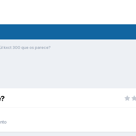
úl kxct 300 que os parece?
e?
ento