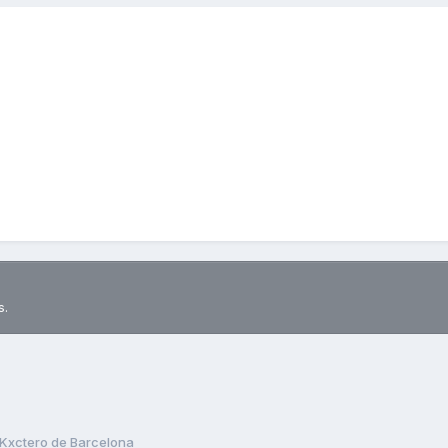
s.
Kxctero de Barcelona