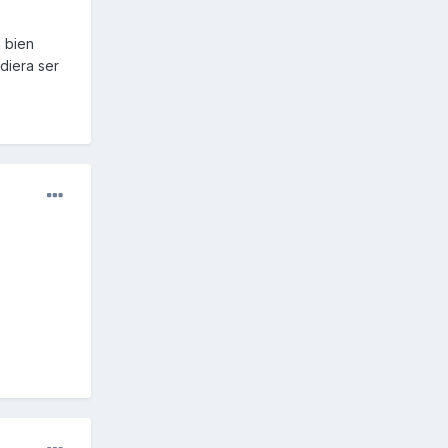
n bien
diera ser