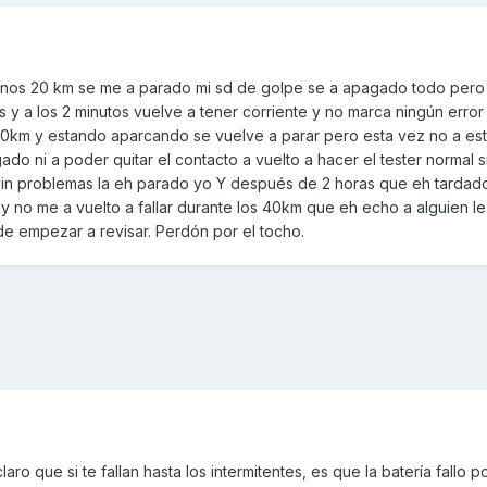
nos 20 km se me a parado mi sd de golpe se a apagado todo pero
es y a los 2 minutos vuelve a tener corriente y no marca ningún erro
 20km y estando aparcando se vuelve a parar pero esta vez no a est
ado ni a poder quitar el contacto a vuelto a hacer el tester normal 
r sin problemas la eh parado yo Y después de 2 horas que eh tardad
y no me a vuelto a fallar durante los 40km que eh echo a alguien l
e empezar a revisar. Perdón por el tocho.
aro que si te fallan hasta los intermitentes, es que la batería fallo p