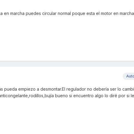
llaria en marcha puedes circular normal poque esta el motor en marcha
Aut
ás pueda empiezo a desmontar.El regulador no debería ser lo camb
ticongelante,rodillos,bujía bueno si encuentro algo lo diré por si l