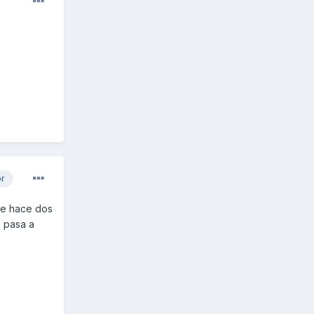
or
ie hace dos
e pasa a