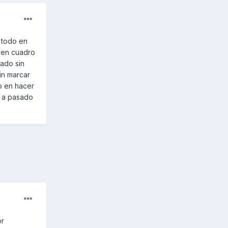
 todo en
r en cuadro
ado sin
sin marcar
o en hacer
e a pasado
or