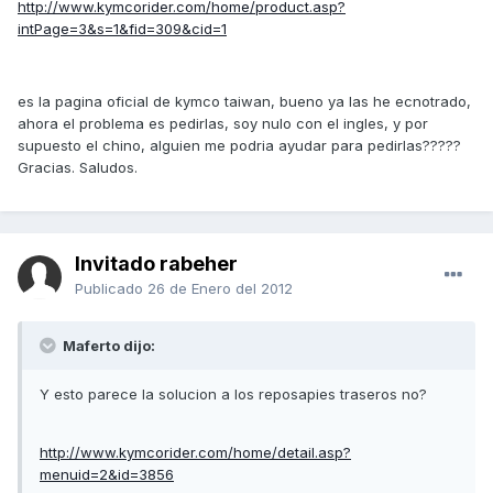
http://www.kymcorider.com/home/product.asp?
intPage=3&s=1&fid=309&cid=1
es la pagina oficial de kymco taiwan, bueno ya las he ecnotrado,
ahora el problema es pedirlas, soy nulo con el ingles, y por
supuesto el chino, alguien me podria ayudar para pedirlas?????
Gracias. Saludos.
Invitado rabeher
Publicado
26 de Enero del 2012
Maferto dijo:
Y esto parece la solucion a los reposapies traseros no?
http://www.kymcorider.com/home/detail.asp?
menuid=2&id=3856