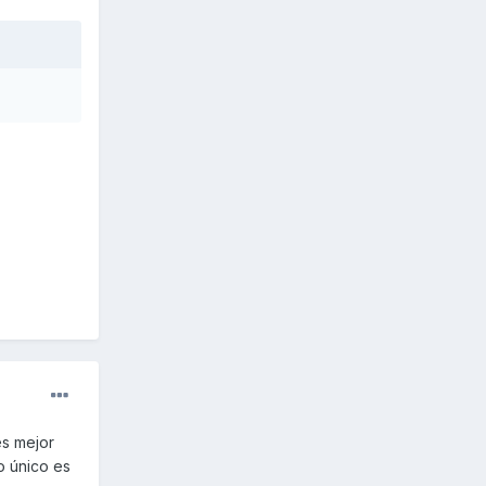
es mejor
o único es