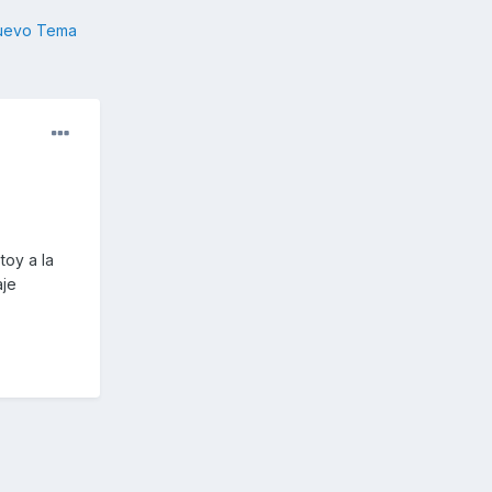
nuevo Tema
toy a la
aje