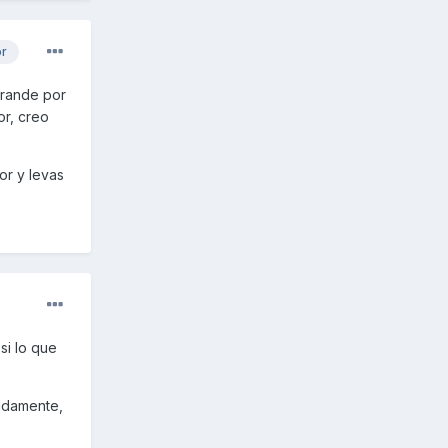
or
grande por
or, creo
or y levas
si lo que
pidamente,