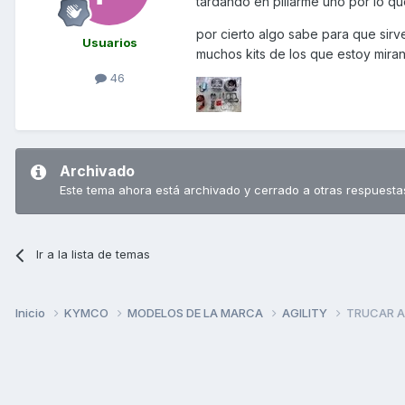
tardando en pillarme uno por lo qu
por cierto algo sabe para que sirv
Usuarios
muchos kits de los que estoy mira
46
Archivado
Este tema ahora está archivado y cerrado a otras respuesta
Ir a la lista de temas
Inicio
KYMCO
MODELOS DE LA MARCA
AGILITY
TRUCAR A