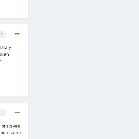
or
lata y
 buen
n.
or
si servira
ian estaba