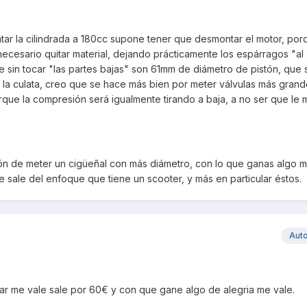
ar la cilindrada a 180cc supone tener que desmontar el motor, por
 necesario quitar material, dejando prácticamente los espárragos "al 
le sin tocar "las partes bajas" son 61mm de diámetro de pistón, que
la culata, creo que se hace más bien por meter válvulas más grande
que la compresión será igualmente tirando a baja, a no ser que le 
ón de meter un cigüeñal con más diámetro, con lo que ganas algo 
e sale del enfoque que tiene un scooter, y más en particular éstos.
Aut
r me vale sale por 60€ y con que gane algo de alegria me vale.