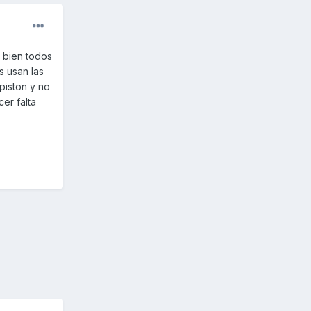
o bien todos
s usan las
piston y no
er falta