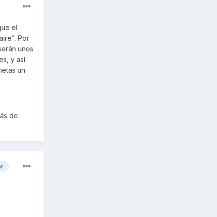
que el
aire". Por
 serán unos
s, y así
metas un
más de
or