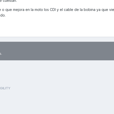
e cuestan.
e o que mejora en la moto los CDI y el cable de la bobina ya que vi
ndo.
s.
GILITY