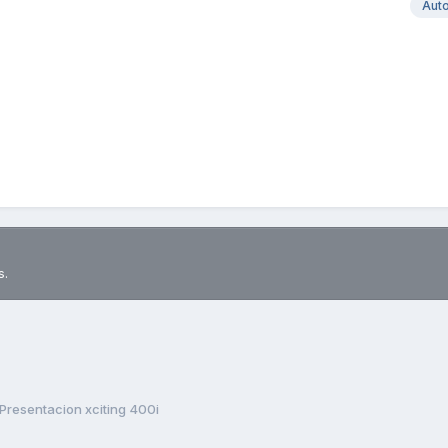
Aut
s.
Presentacion xciting 400i