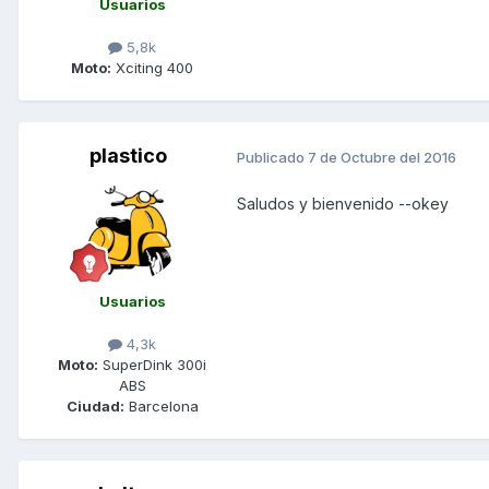
Usuarios
5,8k
Moto:
Xciting 400
plastico
Publicado
7 de Octubre del 2016
Saludos y bienvenido --okey
Usuarios
4,3k
Moto:
SuperDink 300i
ABS
Ciudad:
Barcelona