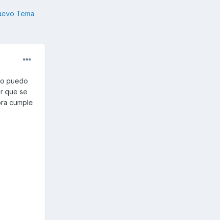
nuevo Tema
no puedo
er que se
ora cumple