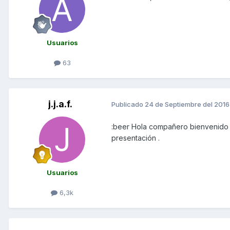
Usuarios
63
j.j.a.f.
Publicado
24 de Septiembre del 2016
:beer Hola compañero bienvenido
presentación .
Usuarios
6,3k