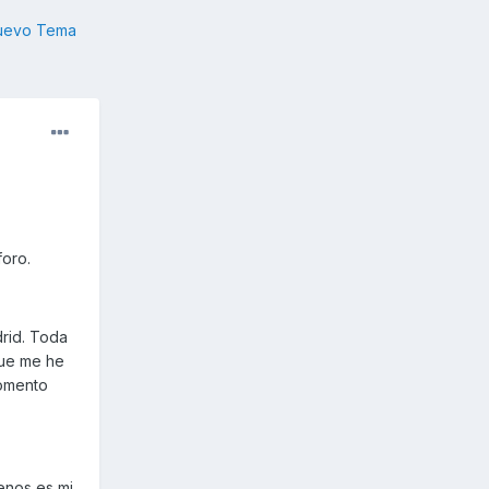
nuevo Tema
foro.
rid. Toda
que me he
momento
enos es mi