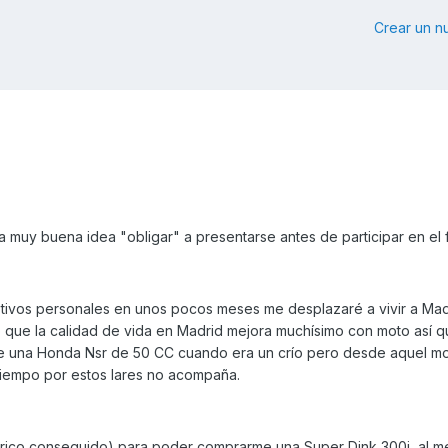
Crear un 
 muy buena idea "obligar" a presentarse antes de participar en el 
tivos personales en unos pocos meses me desplazaré a vivir a Mad
 que la calidad de vida en Madrid mejora muchísimo con moto así 
ve una Honda Nsr de 50 CC cuando era un crío pero desde aquel 
tiempo por estos lares no acompaña.
órico conseguido) para poder comprarme una Super Dink 300i, al m