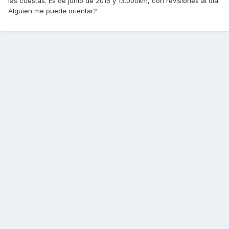
las cuestas. Es de junio de 2015 y 13.000km, con revisiones al día.
Alguien me puede orientar?