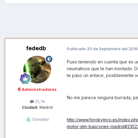
fededb
Publicado
20 de Septiembre del 2016
Pues teniendo en cuenta que es un
neumaticos que te han montado. De
te paso un enlace, posiblemente s
Administradores
No me parece ninguna burrada, pe
21,7k
Ciudad:
Madrid
Donador
http://www.forokymco.es/index.php
motor-stm-bascones-madrid#2352