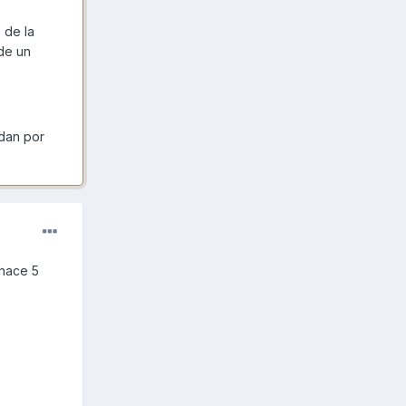
 de la
de un
ndan por
 hace 5