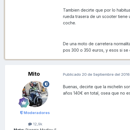
Tambien decirte que por lo habitu
rueda trasera de un scooter tiene
coche.
De una moto de carretera normalit
pos 300 o 350 euros, y esos si s
Mito
Publicado
20 de Septiembre del 2016
Buenas, decirte que la michelin son
años 140€ en total, osea que no es
Moderadores
12,9k
Moto:
Piaggio Medley S