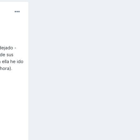
dejado -
 de sus
ella he ido
ahora).