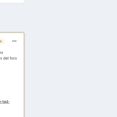
es
os
s del foro
e-tad-