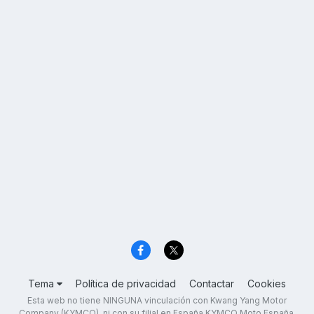
Tema
Política de privacidad
Contactar
Cookies
Esta web no tiene NINGUNA vinculación con Kwang Yang Motor
Company (KYMCO), ni con su filial en España KYMCO Moto España,