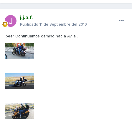
j.j.a.f.
Publicado
11 de Septiembre del 2016
:beer Continuamos camino hacia Avila .