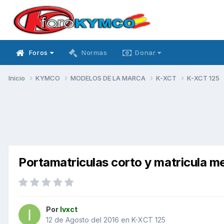
Foros
Normas
Donar
Inicio
KYMCO
MODELOS DE LA MARCA
K-XCT
K-XCT 125
Portamatriculas corto y matricula m
Por
Ivxct
12 de Agosto del 2016
en
K-XCT 125