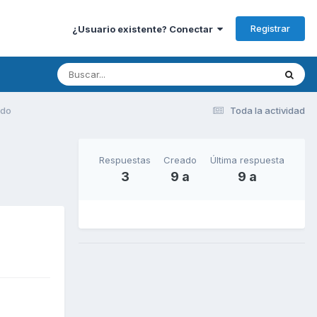
Registrar
¿Usuario existente? Conectar
ado
Toda la actividad
Respuestas
Creado
Última respuesta
3
9 a
9 a