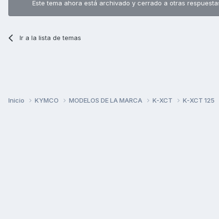
Este tema ahora está archivado y cerrado a otras respuesta
Ir a la lista de temas
Inicio
KYMCO
MODELOS DE LA MARCA
K-XCT
K-XCT 125