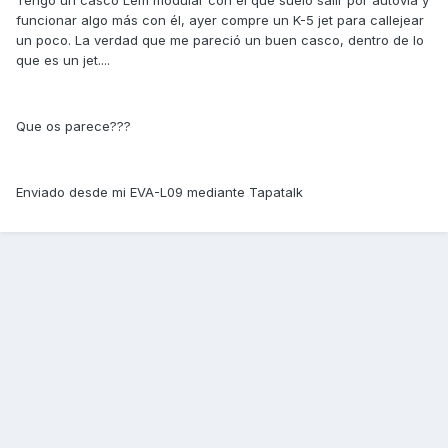
Tengo un casco Lem modular con el que suelo salir por autovía y
funcionar algo más con él, ayer compre un K-5 jet para callejear
un poco. La verdad que me pareció un buen casco, dentro de lo
que es un jet....
Que os parece???
Enviado desde mi EVA-L09 mediante Tapatalk