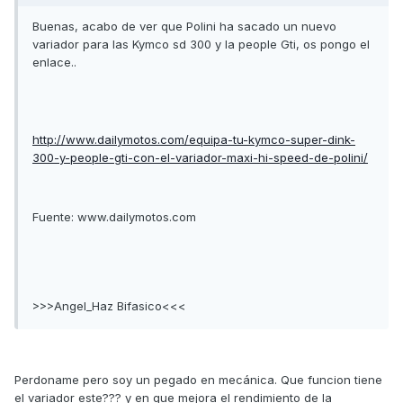
Buenas, acabo de ver que Polini ha sacado un nuevo
variador para las Kymco sd 300 y la people Gti, os pongo el
enlace..
http://www.dailymotos.com/equipa-tu-kymco-super-dink-
300-y-people-gti-con-el-variador-maxi-hi-speed-de-polini/
Fuente: www.dailymotos.com
>>>Angel_Haz Bifasico<<<
Perdoname pero soy un pegado en mecánica. Que funcion tiene
el variador este??? y en que mejora el rendimiento de la