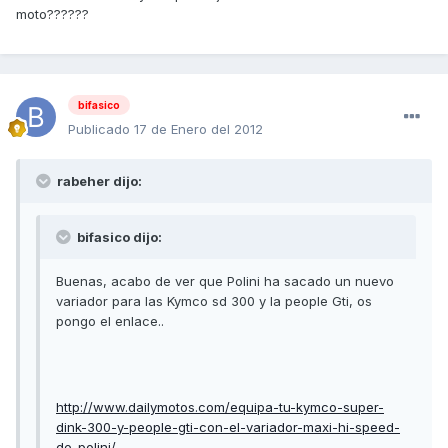
moto??????
bifasico
Publicado
17 de Enero del 2012
rabeher dijo:
bifasico dijo:
Buenas, acabo de ver que Polini ha sacado un nuevo
variador para las Kymco sd 300 y la people Gti, os
pongo el enlace..
http://www.dailymotos.com/equipa-tu-kymco-super-
dink-300-y-people-gti-con-el-variador-maxi-hi-speed-
de-polini/