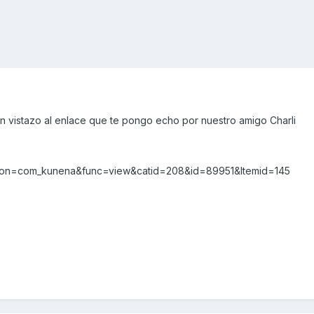
un vistazo al enlace que te pongo echo por nuestro amigo Charli
ion=com_kunena&func=view&catid=208&id=89951&Itemid=145