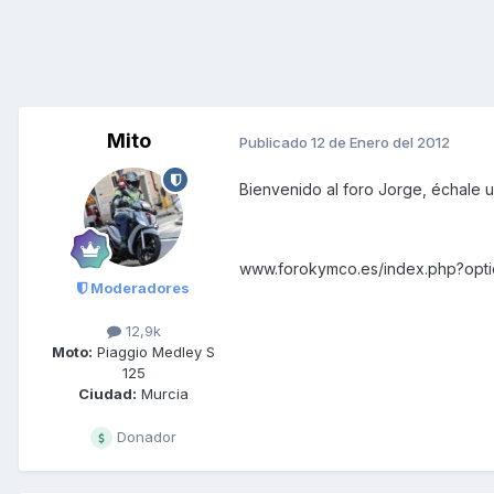
Mito
Publicado
12 de Enero del 2012
Bienvenido al foro Jorge, échale 
www.forokymco.es/index.php?opt
Moderadores
12,9k
Moto:
Piaggio Medley S
125
Ciudad:
Murcia
Donador