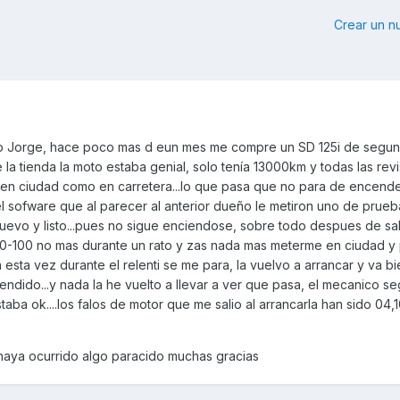
Crear un 
mo Jorge, hace poco mas d eun mes me compre un SD 125i de segu
 la tienda la moto estaba genial, solo tenía 13000km y todas las rev
nto en ciudad como en carretera...lo que pasa que no para de encende
l sofware que al parecer al anterior dueño le metiron uno de prueb
nuevo y listo...pues no sigue enciendose, sobre todo despues de sali
90-100 no mas durante un rato y zas nada mas meterme en ciudad y
sta vez durante el relenti se me para, la vuelvo a arrancar y va b
endido...y nada la he vuelto a llevar a ver que pasa, el mecanico se
taba ok....los falos de motor que me salio al arrancarla han sido 04,
haya ocurrido algo paracido muchas gracias