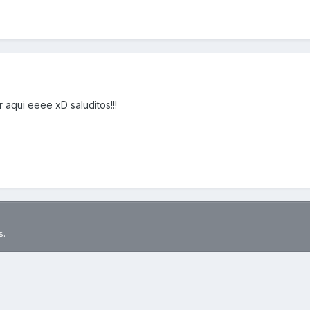
aqui eeee xD saluditos!!!
s.