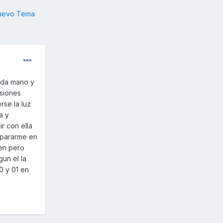
nuevo Tema
nda mano y
isiones
rse la luz
a y
r con ella
 pararme en
ien pero
gun el la
10 y 01 en