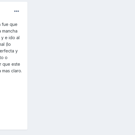
a fue que
ña mancha
y e ido al
al (lo
erfecta y
to o
r que este
 mas claro.