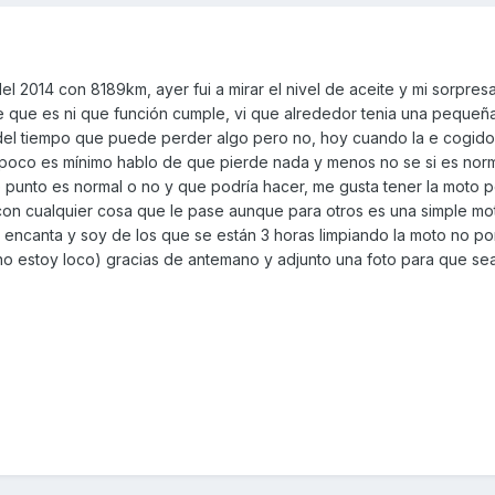
el 2014 con 8189km, ayer fui a mirar el nivel de aceite y mi sorpres
 se que es ni que función cumple, vi que alrededor tenia una peque
a del tiempo que puede perder algo pero no, hoy cuando la e cogido 
o poco es mínimo hablo de que pierde nada y menos no se si es norm
 punto es normal o no y que podría hacer, me gusta tener la moto p
on cualquier cosa que le pase aunque para otros es una simple mo
 encanta y soy de los que se están 3 horas limpiando la moto no po
o no estoy loco) gracias de antemano y adjunto una foto para que sea