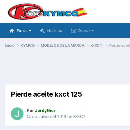
Foros
Normas
Donar
Inicio
KYMCO
MODELOS DE LA MARCA
K-XCT
Pierde aceit
Pierde aceite kxct 125
Por
JordyGior
14 de Junio del 2016
en
K-XCT