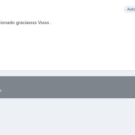
Aut
cionado graciassss Vssss .
s.