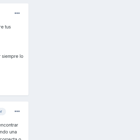
re tus
 siempre lo
or
encontrar
ando una
correcta o