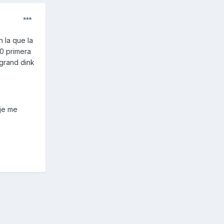
 la que la
00 primera
 grand dink
je me