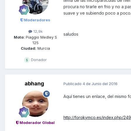
tema de las micropartículas de hier
procura no tirarle en frio y no a p
suave y ve subiendo poco a poco. L
Moderadores
12,9k
saludos
Moto:
Piaggio Medley S
125
Ciudad:
Murcia
Donador
abhang
Publicado
4 de Junio del 2016
Aquí tienes un enlace, del mismo f
http://forokymco.es/index.php/24
Moderador Global