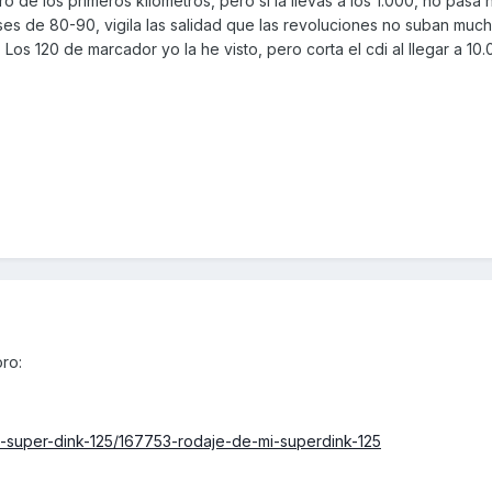
ro de los primeros kilómetros, pero si la llevas a los 1.000, no pasa 
ases de 80-90, vigila las salidad que las revoluciones no suban much
os 120 de marcador yo la he visto, pero corta el cdi al llegar a 10
oro:
9-super-dink-125/167753-rodaje-de-mi-superdink-125