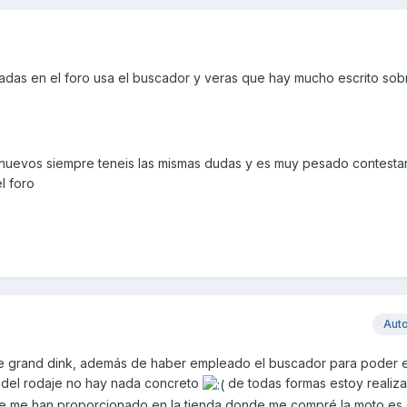
adas en el foro usa el buscador y veras que hay mucho escrito sob
 nuevos siempre teneis las mismas dudas y es muy pesado contestar
l foro
Aut
e grand dink, además de haber empleado el buscador para poder 
 del rodaje no hay nada concreto
de todas formas estoy realiz
que me han proporcionado en la tienda donde me compré la moto es 