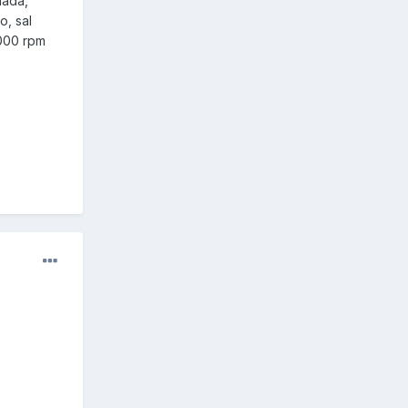
nada,
o, sal
.000 rpm