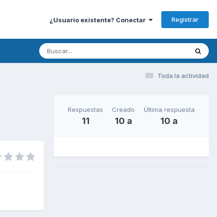
Registrar
¿Usuario existente? Conectar
Toda la actividad
Respuestas
Creado
Última respuesta
11
10 a
10 a