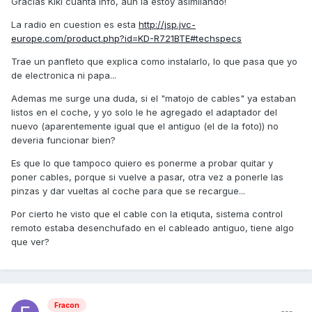
Gracias Kiki cuanta info, aun la estoy asimilando!
La radio en cuestion es esta
http://jsp.jvc-
europe.com/product.php?id=KD-R721BTE#techspecs
Trae un panfleto que explica como instalarlo, lo que pasa que yo
de electronica ni papa...
Ademas me surge una duda, si el "matojo de cables" ya estaban
listos en el coche, y yo solo le he agregado el adaptador del
nuevo (aparentemente igual que el antiguo (el de la foto)) no
deveria funcionar bien?
Es que lo que tampoco quiero es ponerme a probar quitar y
poner cables, porque si vuelve a pasar, otra vez a ponerle las
pinzas y dar vueltas al coche para que se recargue...
Por cierto he visto que el cable con la etiquta, sistema control
remoto estaba desenchufado en el cableado antiguo, tiene algo
que ver?
Fracon